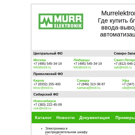
Murrelektr
Где купить б
ввода-выво
автоматизац
Центральный ФО
Северо-Зап
Москва
Люберцы
Санкт-Петер
+7 (495) 545-34-19
+7 (495) 545-34-19
+7 (812) 646-
info@estl.ru
info@estl.ru
spb@estl.ru
Приволжский ФО
Киров
Самара
Уфа
+7 (8332) 255-400
+7 (846) 313-38-87
+7 (347)
kirov@estl.ru
samara@estl.ru
ufa@estl
Сибирский ФО
Новосибирск
+7 (383) 222-45-09
nsk@estl.ru
Каталог
Новости
Документация
Примеры
Электроника в
распределительном шкафу